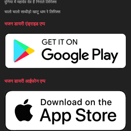
दुनिया में महादेव देव है निराले लिरिक्स
चालो चालो साथीड़ो खाटू धाम रे लिरिक्स
भजन डायरी एंड्राइड एप्प
भजन डायरी आईफोन एप्प