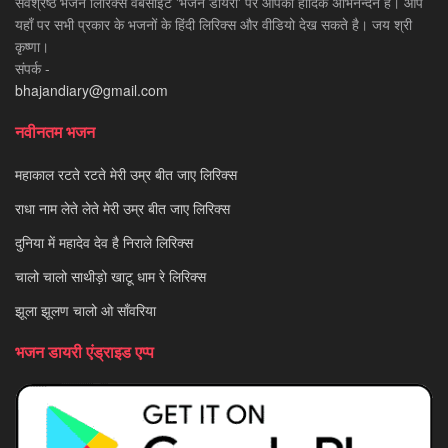
सर्वश्रेष्ठ भजन लिरिक्स वेबसाइट 'भजन डायरी' पर आपका हार्दिक अभिनन्दन है। आप
यहाँ पर सभी प्रकार के भजनों के हिंदी लिरिक्स और वीडियो देख सकते है। जय श्री
कृष्णा।
संपर्क -
bhajandiary@gmail.com
नवीनतम भजन
महाकाल रटते रटते मेरी उम्र बीत जाए लिरिक्स
राधा नाम लेते लेते मेरी उम्र बीत जाए लिरिक्स
दुनिया में महादेव देव है निराले लिरिक्स
चालो चालो साथीड़ो खाटू धाम रे लिरिक्स
झूला झूलण चालो ओ साँवरिया
भजन डायरी एंड्राइड एप्प