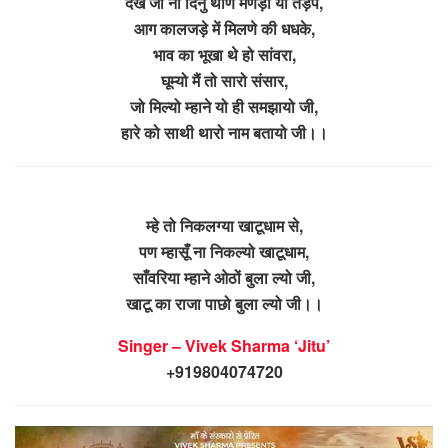
देखे जो ना दिनु थाणे मणड़ो यो तड़पे,
आग कालजड़े में मिलणे की धधके,
भाव का भूखा थे हो सांवरा,
घूम्यो मैं तो सारो संसार,
जो मिल्यो म्हाने यो ही समझायो जी,
हारे को साथी थारो नाम बतायो जी।।
म्हे तो निकलग्या खाटूधाम से,
पण म्हासूँ ना निकल्यो खाटूधाम,
साँवरिया म्हाने ओठों बुला ल्यो जी,
खाटू का राजा पाछो बुला ल्यो जी।।
Singer – Vivek Sharma ‘Jitu’
+919804074720