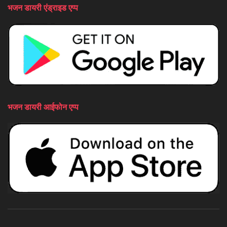
भजन डायरी एंड्राइड एप्प
भजन डायरी आईफोन एप्प