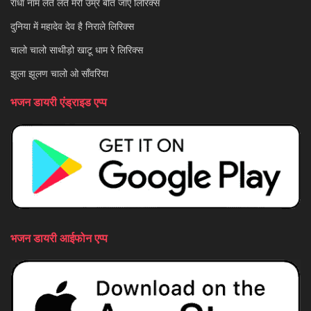
राधा नाम लेते लेते मेरी उम्र बीत जाए लिरिक्स
दुनिया में महादेव देव है निराले लिरिक्स
चालो चालो साथीड़ो खाटू धाम रे लिरिक्स
झूला झूलण चालो ओ साँवरिया
भजन डायरी एंड्राइड एप्प
भजन डायरी आईफोन एप्प