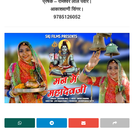
प्रेषक – रामेश्वर लाल पँवार।
आकाशवाणी सिंगर।
9785126052