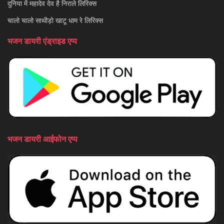
दुनिया में महादेव देव है निराले लिरिक्स
चालो चालो साथीड़ो खाटू धाम रे लिरिक्स
भजन डायरी एंड्राइड एप्प
भजन डायरी आईफोन एप्प