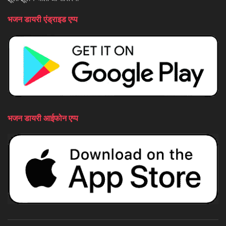
भजन डायरी एंड्राइड एप्प
भजन डायरी आईफोन एप्प