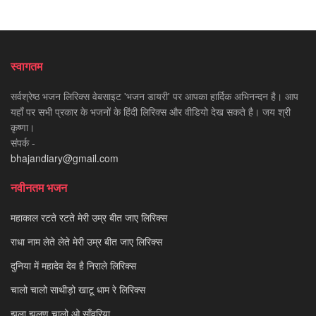
स्वागतम
सर्वश्रेष्ठ भजन लिरिक्स वेबसाइट 'भजन डायरी' पर आपका हार्दिक अभिनन्दन है। आप
यहाँ पर सभी प्रकार के भजनों के हिंदी लिरिक्स और वीडियो देख सकते है। जय श्री
कृष्णा।
संपर्क -
bhajandiary@gmail.com
नवीनतम भजन
महाकाल रटते रटते मेरी उम्र बीत जाए लिरिक्स
राधा नाम लेते लेते मेरी उम्र बीत जाए लिरिक्स
दुनिया में महादेव देव है निराले लिरिक्स
चालो चालो साथीड़ो खाटू धाम रे लिरिक्स
झूला झूलण चालो ओ साँवरिया