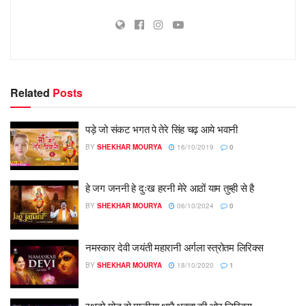
Related
Posts
पड़े जो संकट भगत पे तेरे सिंह चढ़ आये भवानी
BY
SHEKHAR MOURYA
16/10/2019
0
हे जग जननी हे दुःख हरनी मेरे आठों याम तुम्ही से है
BY
SHEKHAR MOURYA
06/10/2024
0
नमस्कार देवी जयंती महारानी अर्गला स्त्रोतम लिरिक्स
BY
SHEKHAR MOURYA
18/10/2020
1
रथङो मोड़ दो माजीसा थारै भक्ता की ओर लिरिक्स