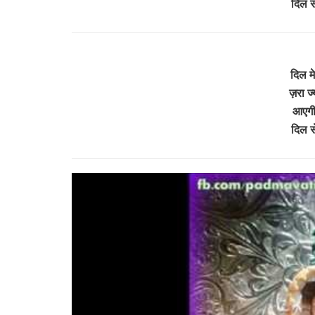
दिल स
दिल मे
ज़रा ज
आएगी 
दिल स