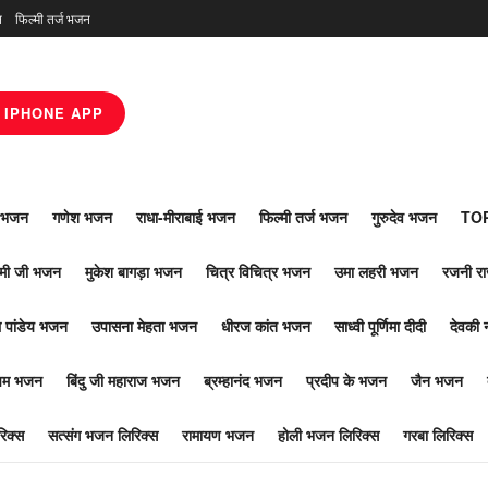
न
फिल्मी तर्ज भजन
IPHONE APP
ाँ भजन
गणेश भजन
राधा-मीराबाई भजन
फिल्मी तर्ज भजन
गुरुदेव भजन
TOP
ोमी जी भजन
मुकेश बागड़ा भजन
चित्र विचित्र भजन
उमा लहरी भजन
रजनी र
 पांडेय भजन
उपासना मेहता भजन
धीरज कांत भजन
साध्वी पूर्णिमा दीदी
देवकी 
ूपम भजन
बिंदु जी महाराज भजन
ब्रम्हानंद भजन
प्रदीप के भजन
जैन भजन
िक्स
सत्संग भजन लिरिक्स
रामायण भजन
होली भजन लिरिक्स
गरबा लिरिक्स