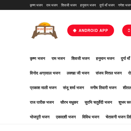
कृष्ण भजन
राम भजन
शिवजी भजन
हनुमान भजन
दुर्गा माँ भजन
गणेश भज
ANDROID APP
कृष्ण भजन
राम भजन
शिवजी भजन
हनुमान भजन
दुर्गा म
विनोद अग्रवाल भजन
लक्खा जी भजन
संजय मित्तल भजन
र
प्रकाश माली भजन
संजू शर्मा भजन
मनीष तिवारी भजन
शीतल
राज पारीक भजन
सौरभ मधुकर
सुरभि चतुर्वेदी भजन
शुभम र
भोजपुरी भजन
एकादशी भजन
विविध भजन
चेतावनी भजन लिर