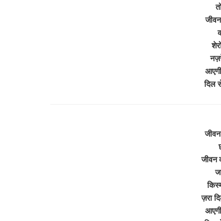
तो
जीवन 
क
शेर
नज़
आएगी 
दिल स
जीवन 
जीवन क
जा
किस्
ज़रा दि
आएगी 