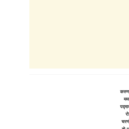
करुणा
मम
पद्मा
र
चरणों
दो आ