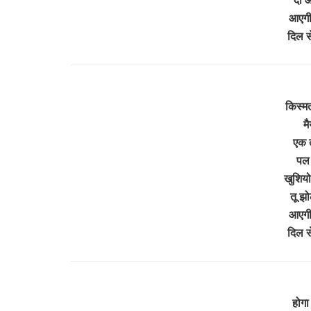
आएगी 
दिल स
किस्म
मै
एक त
पल 
खुशियो
तू झो
आएगी 
दिल स
होगा