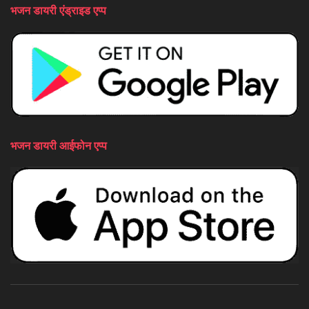
भजन डायरी एंड्राइड एप्प
भजन डायरी आईफोन एप्प