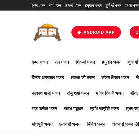
कृष्ण भजन
राम भजन
शिवजी भजन
हनुमान भजन
दुर्गा माँ भजन
गणेश भज
ANDROID APP
कृष्ण भजन
राम भजन
शिवजी भजन
हनुमान भजन
दुर्गा म
विनोद अग्रवाल भजन
लक्खा जी भजन
संजय मित्तल भजन
र
प्रकाश माली भजन
संजू शर्मा भजन
मनीष तिवारी भजन
शीतल
राज पारीक भजन
सौरभ मधुकर
सुरभि चतुर्वेदी भजन
शुभम र
भोजपुरी भजन
एकादशी भजन
विविध भजन
चेतावनी भजन लिर