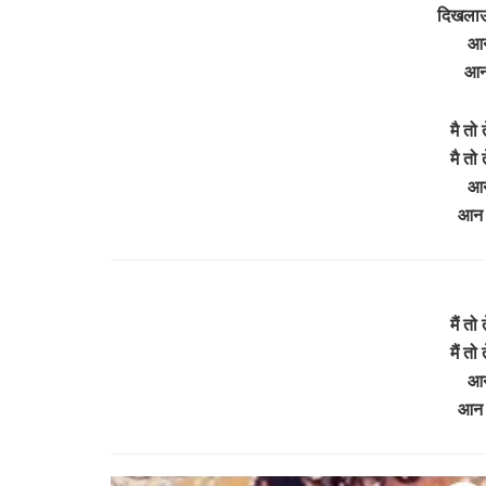
दिखलाऊं
आन
आन 
मै तो 
मै तो 
आन
आन 
मैं तो 
मैं तो 
आन
आन 