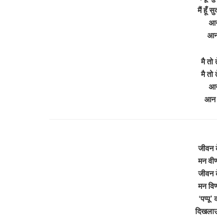
मैं हूँ
आन
आन 
मै तो 
मै तो 
आन
आन 
जीवन क
मन वीणा
जीवन क
मन विणा
‘पप्पू’
दिखलाऊं