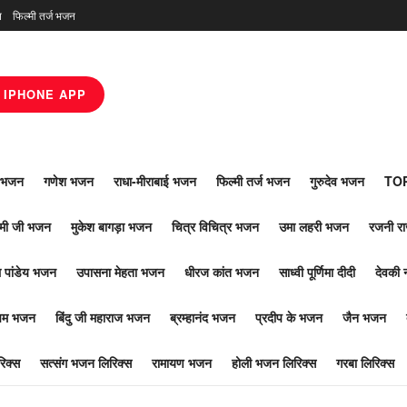
न
फिल्मी तर्ज भजन
IPHONE APP
ाँ भजन
गणेश भजन
राधा-मीराबाई भजन
फिल्मी तर्ज भजन
गुरुदेव भजन
TOP
ोमी जी भजन
मुकेश बागड़ा भजन
चित्र विचित्र भजन
उमा लहरी भजन
रजनी र
 पांडेय भजन
उपासना मेहता भजन
धीरज कांत भजन
साध्वी पूर्णिमा दीदी
देवकी 
ूपम भजन
बिंदु जी महाराज भजन
ब्रम्हानंद भजन
प्रदीप के भजन
जैन भजन
िक्स
सत्संग भजन लिरिक्स
रामायण भजन
होली भजन लिरिक्स
गरबा लिरिक्स