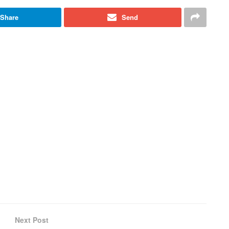
Share
Send
Next Post