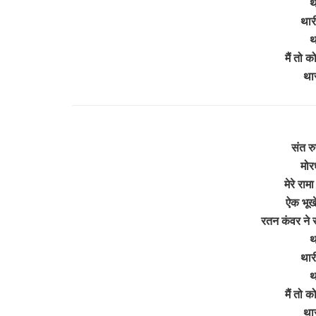
थ
थारी
थ
मैं तो 
थार
संत रु
मोरध
मेरे रामा
ऐक भूखे
रतन कंवर ने र
थ
थारी
थ
मैं तो 
थार