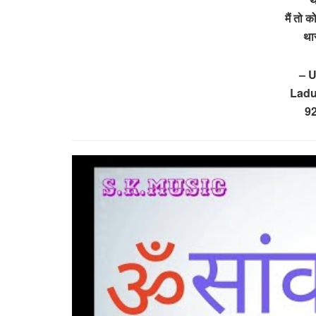
मैं तो 
थार
– 
Ladu
9