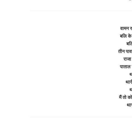
वामन र
बलि के द
बलि
तीन पाव
राजा 
पाताल 
थ
थारी
थ
मैं तो 
थार