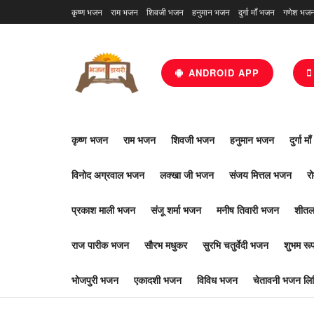
कृष्ण भजन
राम भजन
शिवजी भजन
हनुमान भजन
दुर्गा माँ भजन
गणेश भज
ANDROID APP
कृष्ण भजन
राम भजन
शिवजी भजन
हनुमान भजन
दुर्गा म
विनोद अग्रवाल भजन
लक्खा जी भजन
संजय मित्तल भजन
र
प्रकाश माली भजन
संजू शर्मा भजन
मनीष तिवारी भजन
शीतल
राज पारीक भजन
सौरभ मधुकर
सुरभि चतुर्वेदी भजन
शुभम र
भोजपुरी भजन
एकादशी भजन
विविध भजन
चेतावनी भजन लिर