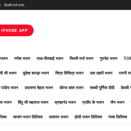
न
फिल्मी तर्ज भजन
IPHONE APP
ाँ भजन
गणेश भजन
राधा-मीराबाई भजन
फिल्मी तर्ज भजन
गुरुदेव भजन
TOP
ोमी जी भजन
मुकेश बागड़ा भजन
चित्र विचित्र भजन
उमा लहरी भजन
रजनी र
 पांडेय भजन
उपासना मेहता भजन
धीरज कांत भजन
साध्वी पूर्णिमा दीदी
देवकी 
ूपम भजन
बिंदु जी महाराज भजन
ब्रम्हानंद भजन
प्रदीप के भजन
जैन भजन
िक्स
सत्संग भजन लिरिक्स
रामायण भजन
होली भजन लिरिक्स
गरबा लिरिक्स