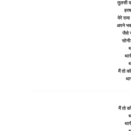
तुलसी द
हरष
मेरे राम
अपने भक्
जैसे 
सोनी
थ
थारी
थ
मैं तो 
थार
मैं तो 
थ
थारी
थ