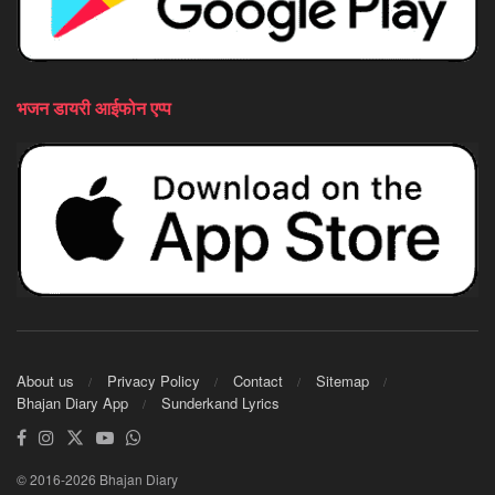
भजन डायरी आईफोन एप्प
About us
Privacy Policy
Contact
Sitemap
Bhajan Diary App
Sunderkand Lyrics
© 2016-2026 Bhajan Diary