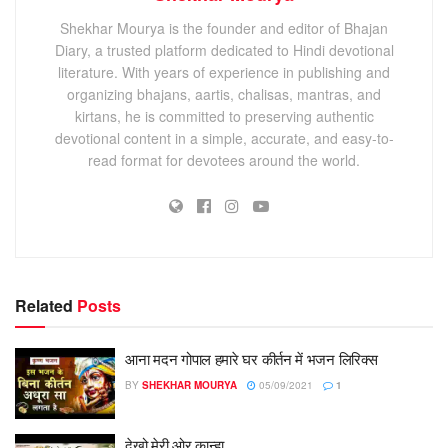
Shekhar Mourya is the founder and editor of Bhajan
Diary, a trusted platform dedicated to Hindi devotional
literature. With years of experience in publishing and
organizing bhajans, aartis, chalisas, mantras, and
kirtans, he is committed to preserving authentic
devotional content in a simple, accurate, and easy-to-
read format for devotees around the world.
Related
Posts
आना मदन गोपाल हमारे घर कीर्तन में भजन लिरिक्स
BY
SHEKHAR MOURYA
05/09/2021
1
देखो मेरी ओर कान्हा