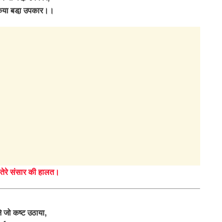
िया बडा़ उपकार।।
 तेरे संसार की हालत।
े जो कष्ट उठाया,