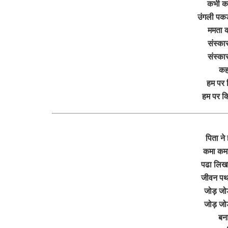
कभी कर
उंगली पक
ममता क
संस्का
संस्का
कह
हम पर 
हम पर क
पिता ने
कमा कमा
पढा लिखा
जीवन पथ
जोड़ जोड
जोड़ जोड
बना