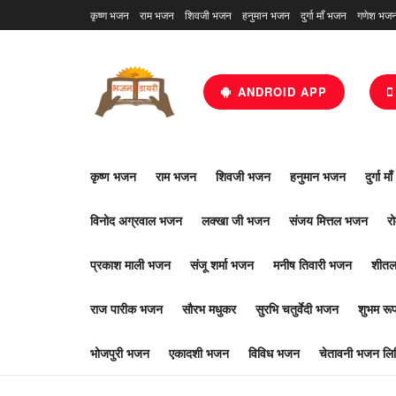
कृष्ण भजन
राम भजन
शिवजी भजन
हनुमान भजन
दुर्गा माँ भजन
गणेश भज
ANDROID APP
कृष्ण भजन
राम भजन
शिवजी भजन
हनुमान भजन
दुर्गा म
विनोद अग्रवाल भजन
लक्खा जी भजन
संजय मित्तल भजन
र
प्रकाश माली भजन
संजू शर्मा भजन
मनीष तिवारी भजन
शीतल
राज पारीक भजन
सौरभ मधुकर
सुरभि चतुर्वेदी भजन
शुभम र
भोजपुरी भजन
एकादशी भजन
विविध भजन
चेतावनी भजन लिर