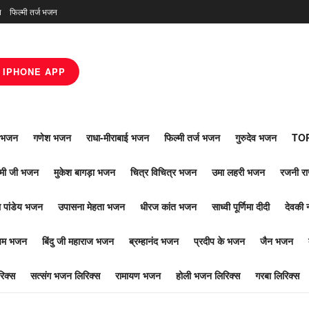
न
फिल्मी तर्ज भजन
IPHONE APP
ाँ भजन
गणेश भजन
राधा-मीराबाई भजन
फिल्मी तर्ज भजन
गुरुदेव भजन
TOP
ोमी जी भजन
मुकेश बागड़ा भजन
चित्र विचित्र भजन
उमा लहरी भजन
रजनी र
 पांडेय भजन
उपासना मेहता भजन
धीरज कांत भजन
साध्वी पूर्णिमा दीदी
देवकी 
ूपम भजन
बिंदु जी महाराज भजन
ब्रम्हानंद भजन
प्रदीप के भजन
जैन भजन
िक्स
सत्संग भजन लिरिक्स
रामायण भजन
होली भजन लिरिक्स
गरबा लिरिक्स