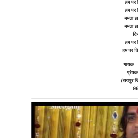
हम पर 
हम पर 
ममता ज्
ममता ज्
दि
हम पर 
हम पर क
गायक –
प्रेष
(रायपुर 
9