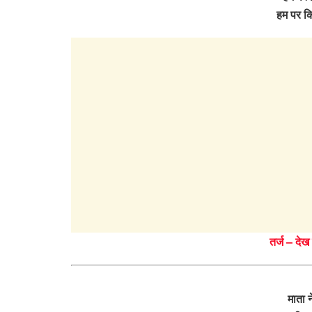
हम पर क
तर्ज – देख
माता न