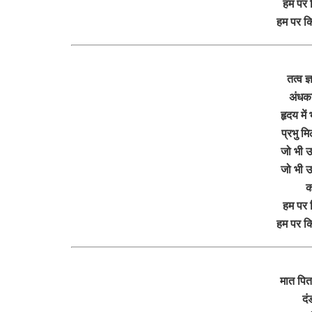
हम पर 
हम पर क
तत्व ज्
अंधका
हृदय मे
प्रभु म
जो भी उ
जो भी उ
क
हम पर 
हम पर क
मात पिता
दं