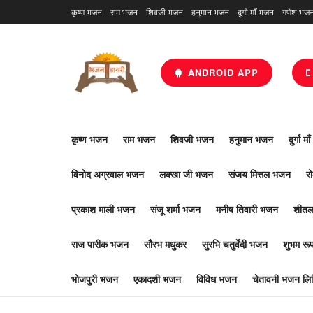
कृष्ण भजन
राम भजन
शिवजी भजन
हनुमान भजन
दुर्गा माँ भजन
गणेश भज
ANDROID APP
कृष्ण भजन
राम भजन
शिवजी भजन
हनुमान भजन
दुर्गा म
विनोद अग्रवाल भजन
लक्खा जी भजन
संजय मित्तल भजन
र
प्रकाश माली भजन
संजू शर्मा भजन
मनीष तिवारी भजन
शीतल
राज पारीक भजन
सौरभ मधुकर
सुरभि चतुर्वेदी भजन
शुभम र
भोजपुरी भजन
एकादशी भजन
विविध भजन
चेतावनी भजन लिर