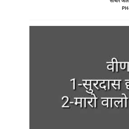
साॅचौर जा
PH