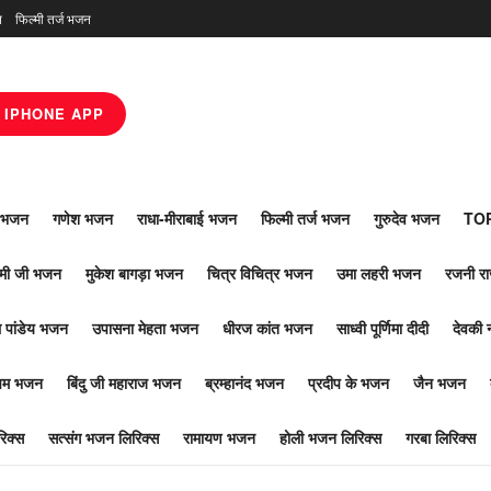
न
फिल्मी तर्ज भजन
IPHONE APP
ाँ भजन
गणेश भजन
राधा-मीराबाई भजन
फिल्मी तर्ज भजन
गुरुदेव भजन
TOP
ोमी जी भजन
मुकेश बागड़ा भजन
चित्र विचित्र भजन
उमा लहरी भजन
रजनी र
 पांडेय भजन
उपासना मेहता भजन
धीरज कांत भजन
साध्वी पूर्णिमा दीदी
देवकी 
ूपम भजन
बिंदु जी महाराज भजन
ब्रम्हानंद भजन
प्रदीप के भजन
जैन भजन
िक्स
सत्संग भजन लिरिक्स
रामायण भजन
होली भजन लिरिक्स
गरबा लिरिक्स