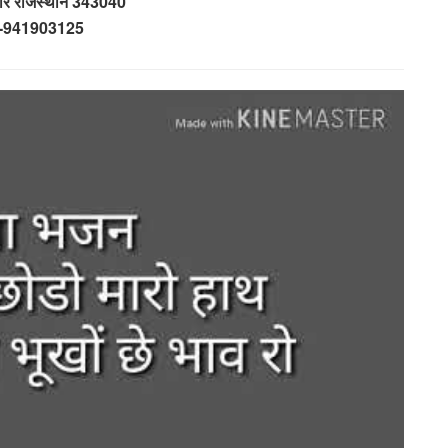
लोर राजस्थान 343040
-941903125