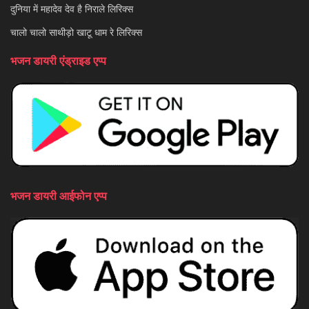
दुनिया में महादेव देव है निराले लिरिक्स
चालो चालो साथीड़ो खाटू धाम रे लिरिक्स
भजन डायरी एंड्राइड एप्प
भजन डायरी आईफोन एप्प