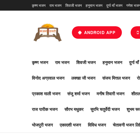
कृष्ण भजन
राम भजन
शिवजी भजन
हनुमान भजन
दुर्गा माँ भजन
गणेश भज
ANDROID APP
कृष्ण भजन
राम भजन
शिवजी भजन
हनुमान भजन
दुर्गा म
विनोद अग्रवाल भजन
लक्खा जी भजन
संजय मित्तल भजन
र
प्रकाश माली भजन
संजू शर्मा भजन
मनीष तिवारी भजन
शीतल
राज पारीक भजन
सौरभ मधुकर
सुरभि चतुर्वेदी भजन
शुभम र
भोजपुरी भजन
एकादशी भजन
विविध भजन
चेतावनी भजन लिर