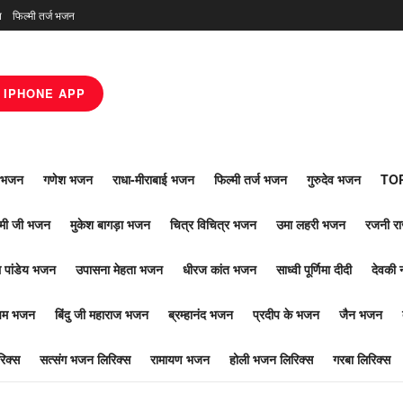
न
फिल्मी तर्ज भजन
IPHONE APP
ाँ भजन
गणेश भजन
राधा-मीराबाई भजन
फिल्मी तर्ज भजन
गुरुदेव भजन
TOP
ोमी जी भजन
मुकेश बागड़ा भजन
चित्र विचित्र भजन
उमा लहरी भजन
रजनी र
 पांडेय भजन
उपासना मेहता भजन
धीरज कांत भजन
साध्वी पूर्णिमा दीदी
देवकी 
ूपम भजन
बिंदु जी महाराज भजन
ब्रम्हानंद भजन
प्रदीप के भजन
जैन भजन
िक्स
सत्संग भजन लिरिक्स
रामायण भजन
होली भजन लिरिक्स
गरबा लिरिक्स