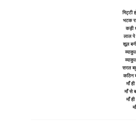
मिट्टी 
भटक रह
कड़ी धु
लाल पे
शूल बनी
व्याकु
व्याकु
सरल बह
कठिन बड़
माँ ही
माँ से
माँ ही
म