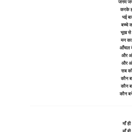
जनम जनम
करके ह
भई बा
बच्चे क
भूख से 
मन का 
आँचल मे
और आँख
और आँख
सब को 
कौन बन
कौन बन
कौन बन
माँ ही
माँ ही