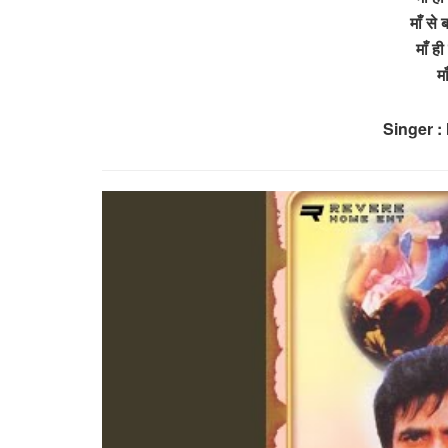
माँ से
माँ ही
म
Singer 