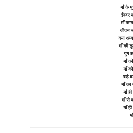
माँ के प
ईश्वर क
माँ मम
जीवन ज्
क्या अम्
माँ की त
युग आ
माँ की
माँ की
बड़े बड़
माँ का
माँ ही
माँ से
माँ ही
म