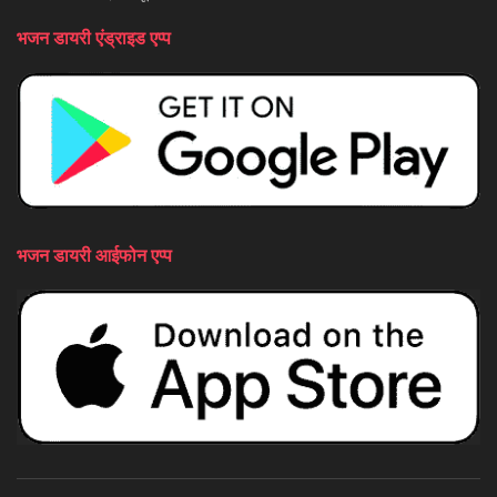
भजन डायरी एंड्राइड एप्प
भजन डायरी आईफोन एप्प