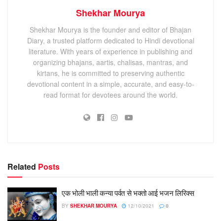
Shekhar Mourya
Shekhar Mourya is the founder and editor of Bhajan
Diary, a trusted platform dedicated to Hindi devotional
literature. With years of experience in publishing and
organizing bhajans, aartis, chalisas, mantras, and
kirtans, he is committed to preserving authentic
devotional content in a simple, accurate, and easy-to-
read format for devotees around the world.
Related
Posts
एक भोली भाली कन्या पर्वत से भक्तो आई भजन लिरिक्स
BY
SHEKHAR MOURYA
12/10/2021
0