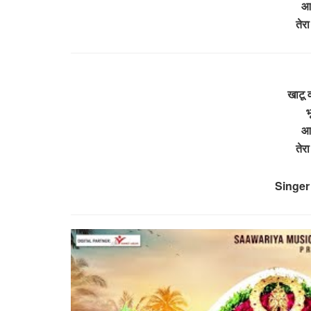
आय
तेर
खाटू 
भ
आय
तेर
Singer