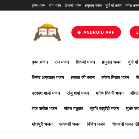
कृष्ण भजन
राम भजन
शिवजी भजन
हनुमान भजन
दुर्गा माँ भजन
गणेश भज
ANDROID APP
कृष्ण भजन
राम भजन
शिवजी भजन
हनुमान भजन
दुर्गा म
विनोद अग्रवाल भजन
लक्खा जी भजन
संजय मित्तल भजन
र
प्रकाश माली भजन
संजू शर्मा भजन
मनीष तिवारी भजन
शीतल
राज पारीक भजन
सौरभ मधुकर
सुरभि चतुर्वेदी भजन
शुभम र
भोजपुरी भजन
एकादशी भजन
विविध भजन
चेतावनी भजन लिर