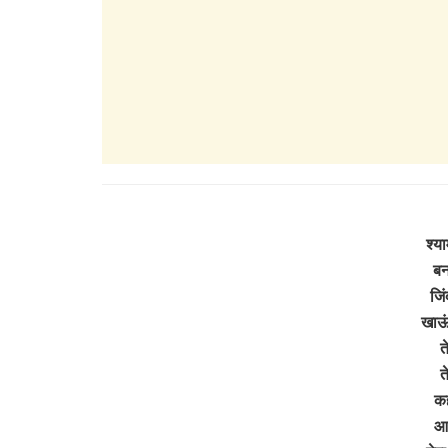
श्य
बन
जिं
खाऊं
त
त
कह
आय