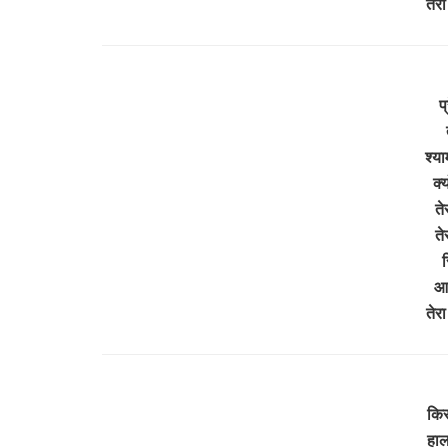
तेर
प
श्य
क्
ते
ते
र
आय
तेर
किस
हाल