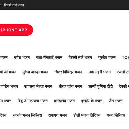
न
फिल्मी तर्ज भजन
IPHONE APP
ाँ भजन
गणेश भजन
राधा-मीराबाई भजन
फिल्मी तर्ज भजन
गुरुदेव भजन
TOP
ोमी जी भजन
मुकेश बागड़ा भजन
चित्र विचित्र भजन
उमा लहरी भजन
रजनी र
 पांडेय भजन
उपासना मेहता भजन
धीरज कांत भजन
साध्वी पूर्णिमा दीदी
देवकी 
ूपम भजन
बिंदु जी महाराज भजन
ब्रम्हानंद भजन
प्रदीप के भजन
जैन भजन
िक्स
सत्संग भजन लिरिक्स
रामायण भजन
होली भजन लिरिक्स
गरबा लिरिक्स