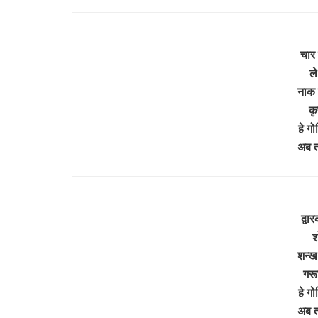
चार 
ले
नाक 
कृ
हे ग
अब त
द्वा
श
शन्ख
गरू
हे ग
अब त