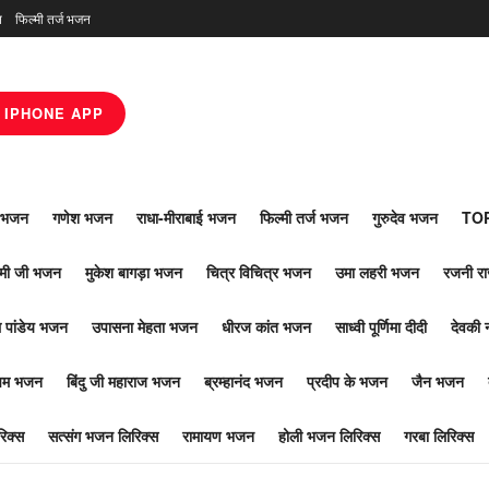
न
फिल्मी तर्ज भजन
IPHONE APP
ाँ भजन
गणेश भजन
राधा-मीराबाई भजन
फिल्मी तर्ज भजन
गुरुदेव भजन
TOP
ोमी जी भजन
मुकेश बागड़ा भजन
चित्र विचित्र भजन
उमा लहरी भजन
रजनी र
 पांडेय भजन
उपासना मेहता भजन
धीरज कांत भजन
साध्वी पूर्णिमा दीदी
देवकी 
ूपम भजन
बिंदु जी महाराज भजन
ब्रम्हानंद भजन
प्रदीप के भजन
जैन भजन
िक्स
सत्संग भजन लिरिक्स
रामायण भजन
होली भजन लिरिक्स
गरबा लिरिक्स