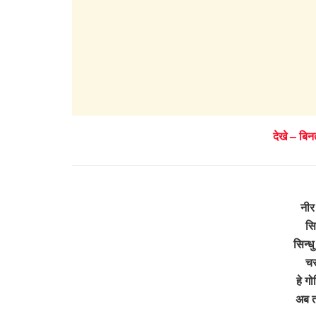
देखे – बि
नीर
सि
सिन्ध
चर
हे ग
अब त