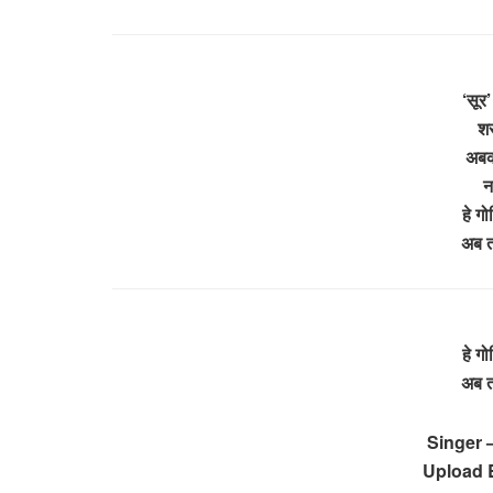
‘सूर’
शर
अबक
न
हे ग
अब त
हे ग
अब त
Singer 
Upload 