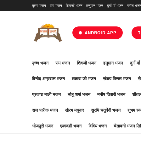
कृष्ण भजन
राम भजन
शिवजी भजन
हनुमान भजन
दुर्गा माँ भजन
गणेश भज
ANDROID APP
कृष्ण भजन
राम भजन
शिवजी भजन
हनुमान भजन
दुर्गा म
विनोद अग्रवाल भजन
लक्खा जी भजन
संजय मित्तल भजन
र
प्रकाश माली भजन
संजू शर्मा भजन
मनीष तिवारी भजन
शीतल
राज पारीक भजन
सौरभ मधुकर
सुरभि चतुर्वेदी भजन
शुभम र
भोजपुरी भजन
एकादशी भजन
विविध भजन
चेतावनी भजन लिर