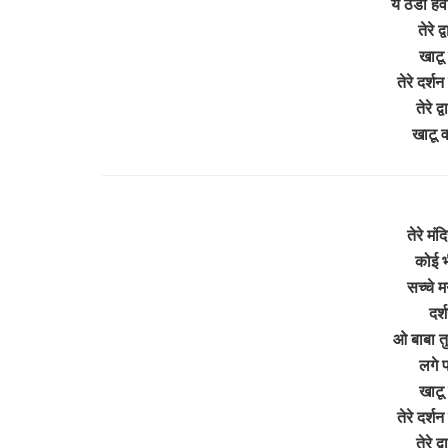
ये ठंडी ह
तेरे द
खाटू 
तेरे दर्श
तेरे द्
खाटू 
तेरे मं
कोई भ
सच्चे 
दर्
ओ बाबा तुम
लगे प
खाटू 
तेरे दर्श
तेरे द्