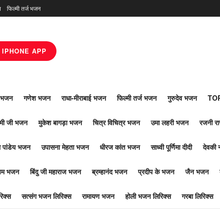
न
फिल्मी तर्ज भजन
IPHONE APP
ाँ भजन
गणेश भजन
राधा-मीराबाई भजन
फिल्मी तर्ज भजन
गुरुदेव भजन
TOP
ोमी जी भजन
मुकेश बागड़ा भजन
चित्र विचित्र भजन
उमा लहरी भजन
रजनी र
 पांडेय भजन
उपासना मेहता भजन
धीरज कांत भजन
साध्वी पूर्णिमा दीदी
देवकी 
ूपम भजन
बिंदु जी महाराज भजन
ब्रम्हानंद भजन
प्रदीप के भजन
जैन भजन
िक्स
सत्संग भजन लिरिक्स
रामायण भजन
होली भजन लिरिक्स
गरबा लिरिक्स