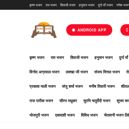
कृष्ण भजन
राम भजन
शिवजी भजन
हनुमान भजन
दुर्गा माँ भजन
गणेश भज
ANDROID APP
कृष्ण भजन
राम भजन
शिवजी भजन
हनुमान भजन
दुर्गा म
विनोद अग्रवाल भजन
लक्खा जी भजन
संजय मित्तल भजन
र
प्रकाश माली भजन
संजू शर्मा भजन
मनीष तिवारी भजन
शीतल
राज पारीक भजन
सौरभ मधुकर
सुरभि चतुर्वेदी भजन
शुभम र
भोजपुरी भजन
एकादशी भजन
विविध भजन
चेतावनी भजन लिर