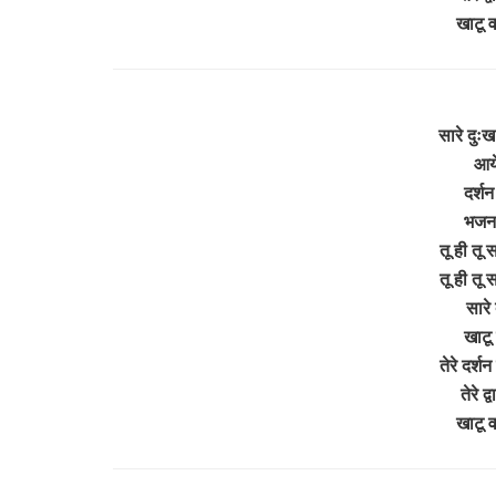
खाटू 
सारे दुःख
आये
दर्शन
भजन श
तू ही तू 
तू ही तू
सारे
खाटू 
तेरे दर्श
तेरे द्
खाटू 