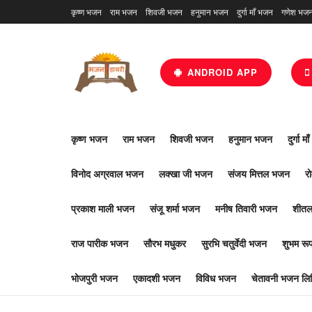
कृष्ण भजन
राम भजन
शिवजी भजन
हनुमान भजन
दुर्गा माँ भजन
गणेश भज
ANDROID APP
कृष्ण भजन
राम भजन
शिवजी भजन
हनुमान भजन
दुर्गा म
विनोद अग्रवाल भजन
लक्खा जी भजन
संजय मित्तल भजन
र
प्रकाश माली भजन
संजू शर्मा भजन
मनीष तिवारी भजन
शीतल
राज पारीक भजन
सौरभ मधुकर
सुरभि चतुर्वेदी भजन
शुभम र
भोजपुरी भजन
एकादशी भजन
विविध भजन
चेतावनी भजन लिर