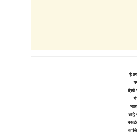
है क
पर
देखो
ये
भक्
चाहे 
मरूदे
कालि