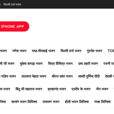
न
फिल्मी तर्ज भजन
IPHONE APP
ाँ भजन
गणेश भजन
राधा-मीराबाई भजन
फिल्मी तर्ज भजन
गुरुदेव भजन
TOP
ोमी जी भजन
मुकेश बागड़ा भजन
चित्र विचित्र भजन
उमा लहरी भजन
रजनी र
 पांडेय भजन
उपासना मेहता भजन
धीरज कांत भजन
साध्वी पूर्णिमा दीदी
देवकी 
ूपम भजन
बिंदु जी महाराज भजन
ब्रम्हानंद भजन
प्रदीप के भजन
जैन भजन
िक्स
सत्संग भजन लिरिक्स
रामायण भजन
होली भजन लिरिक्स
गरबा लिरिक्स