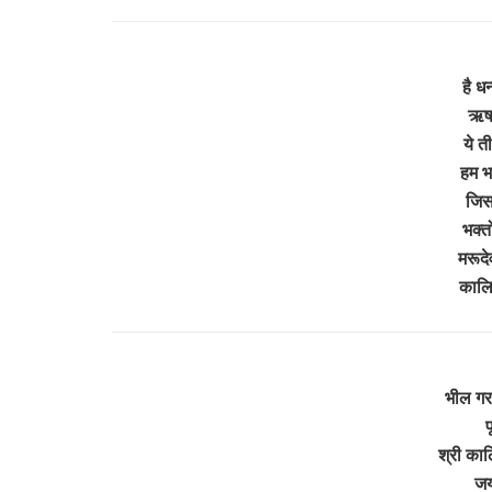
है धन
ऋषभ
ये ती
हम भ
जिस 
भक्त
मरूदे
कालि
भील गरा
प
श्री काल
जय