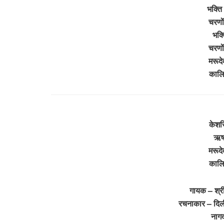
भक्ति
चरणों
भक्
चरणों
मरूदे
कालि
केशरिय
ऋषभ
मरूदे
कालि
गायक – श्री
रचनाकार – दिली
नागद