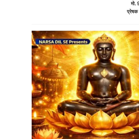
मो.
प्रेषक