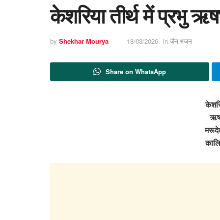
केशरिया तीर्थ में प्रभु ऋ
by
Shekhar Mourya
18/03/2026
in
जैन भजन
Share on WhatsApp
केशरिय
ऋषभ
मरूदे
कालि