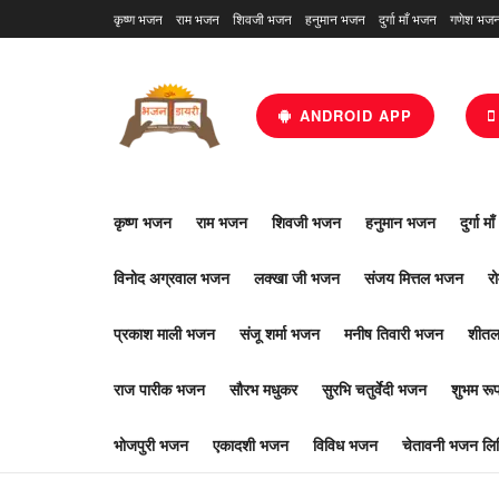
कृष्ण भजन
राम भजन
शिवजी भजन
हनुमान भजन
दुर्गा माँ भजन
गणेश भज
ANDROID APP
कृष्ण भजन
राम भजन
शिवजी भजन
हनुमान भजन
दुर्गा म
विनोद अग्रवाल भजन
लक्खा जी भजन
संजय मित्तल भजन
र
प्रकाश माली भजन
संजू शर्मा भजन
मनीष तिवारी भजन
शीतल
राज पारीक भजन
सौरभ मधुकर
सुरभि चतुर्वेदी भजन
शुभम र
भोजपुरी भजन
एकादशी भजन
विविध भजन
चेतावनी भजन लिर