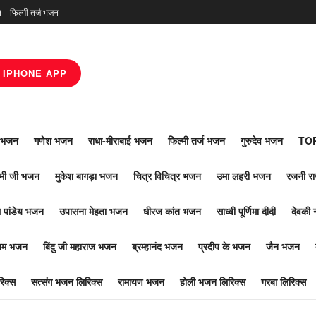
न
फिल्मी तर्ज भजन
IPHONE APP
ाँ भजन
गणेश भजन
राधा-मीराबाई भजन
फिल्मी तर्ज भजन
गुरुदेव भजन
TOP
ोमी जी भजन
मुकेश बागड़ा भजन
चित्र विचित्र भजन
उमा लहरी भजन
रजनी र
 पांडेय भजन
उपासना मेहता भजन
धीरज कांत भजन
साध्वी पूर्णिमा दीदी
देवकी 
ूपम भजन
बिंदु जी महाराज भजन
ब्रम्हानंद भजन
प्रदीप के भजन
जैन भजन
िक्स
सत्संग भजन लिरिक्स
रामायण भजन
होली भजन लिरिक्स
गरबा लिरिक्स