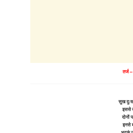
तर्ज –
सुख दुःख
इससे 
दोनों 
इनसे 
भटकूं ज