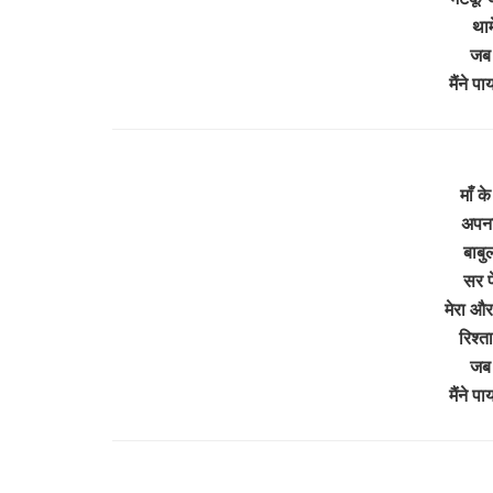
थाम
जब भ
मैंने 
माँ के
अपना 
बाबुल
सर प
मेरा और 
रिश्त
जब भ
मैंने 