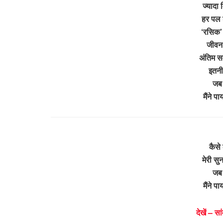
ज्यादा 
हर पल श
‘रसिक’ श
जीवन 
अंतिम सम
इतनी
जब भ
मैंने 
कैसे 
मेरी सु
जब भ
मैंने 
देखें – स