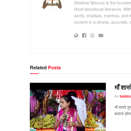
Shekhar Mourya is the founder 
Hindi devotional literature. Wi
aartis, chalisas, mantras, and 
content in a simple, accurate,
Related
Posts
माँ शार
BY
SHEKH
माँ शारदे त
बजाना होगा,