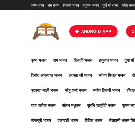
कृष्ण भजन
राम भजन
शिवजी भजन
हनुमान भजन
दुर्गा माँ भजन
गणेश भज
ANDROID APP
कृष्ण भजन
राम भजन
शिवजी भजन
हनुमान भजन
दुर्गा म
विनोद अग्रवाल भजन
लक्खा जी भजन
संजय मित्तल भजन
र
प्रकाश माली भजन
संजू शर्मा भजन
मनीष तिवारी भजन
शीतल
राज पारीक भजन
सौरभ मधुकर
सुरभि चतुर्वेदी भजन
शुभम र
भोजपुरी भजन
एकादशी भजन
विविध भजन
चेतावनी भजन लिर