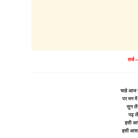
तर्ज –
चाहे आज न
पर मन में
सुन लें
पढ़ ल
इसी आस म
इसी आस मे