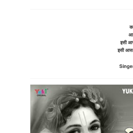
कभ
आक
इसी आस म
इसी आस मे
Singer