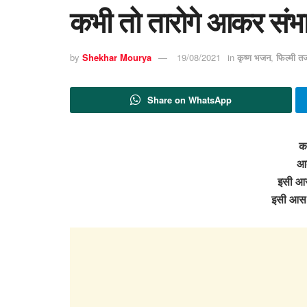
कभी तो तारोगे आकर संभ
by
Shekhar Mourya
19/08/2021
in
कृष्ण भजन
,
फिल्मी त
Share on WhatsApp
कभ
आक
इसी आस म
इसी आस मे