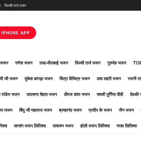
न
फिल्मी तर्ज भजन
IPHONE APP
ाँ भजन
गणेश भजन
राधा-मीराबाई भजन
फिल्मी तर्ज भजन
गुरुदेव भजन
TOP
ोमी जी भजन
मुकेश बागड़ा भजन
चित्र विचित्र भजन
उमा लहरी भजन
रजनी र
 पांडेय भजन
उपासना मेहता भजन
धीरज कांत भजन
साध्वी पूर्णिमा दीदी
देवकी 
ूपम भजन
बिंदु जी महाराज भजन
ब्रम्हानंद भजन
प्रदीप के भजन
जैन भजन
िक्स
सत्संग भजन लिरिक्स
रामायण भजन
होली भजन लिरिक्स
गरबा लिरिक्स