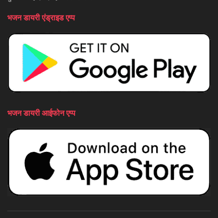
भजन डायरी एंड्राइड एप्प
भजन डायरी आईफोन एप्प