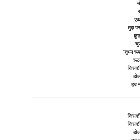
ज
स
एक
तुझ पर
कुछ
चु
‘शुभम रू
रूठ
जिसकी 
डोल
डूब 
जिसकी 
जिसकी 
डोल