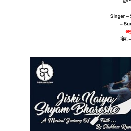
डूब 
Singer 
– Su
अन
मोब.