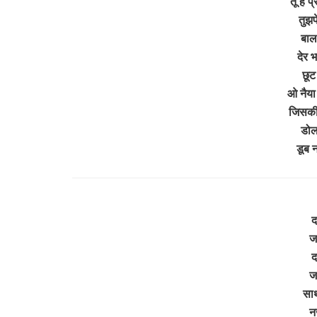
तू है प
तुझप
बाल
देर 
छूट
ओ नैया 
जिसकी 
डोल
डूब 
द
ज
द
ज
साथ
न