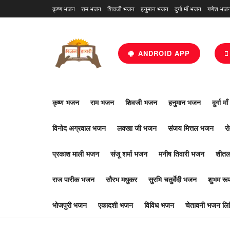
कृष्ण भजन
राम भजन
शिवजी भजन
हनुमान भजन
दुर्गा माँ भजन
गणेश भज
ANDROID APP
कृष्ण भजन
राम भजन
शिवजी भजन
हनुमान भजन
दुर्गा म
विनोद अग्रवाल भजन
लक्खा जी भजन
संजय मित्तल भजन
र
प्रकाश माली भजन
संजू शर्मा भजन
मनीष तिवारी भजन
शीतल
राज पारीक भजन
सौरभ मधुकर
सुरभि चतुर्वेदी भजन
शुभम र
भोजपुरी भजन
एकादशी भजन
विविध भजन
चेतावनी भजन लिर