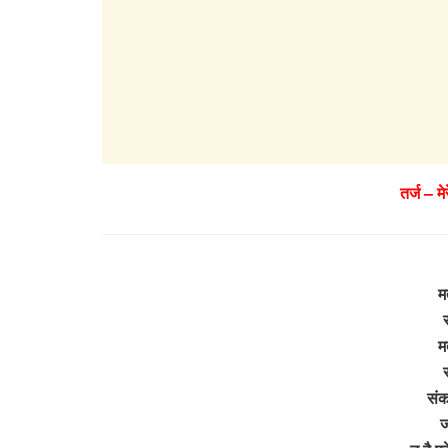
तर्ज – म
म
म
संक
ज