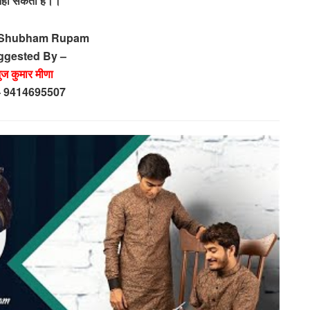
नहीं सकती है।।
– Shubham Rupam
ggested By –
ुज कुमार मीणा
 – 9414695507