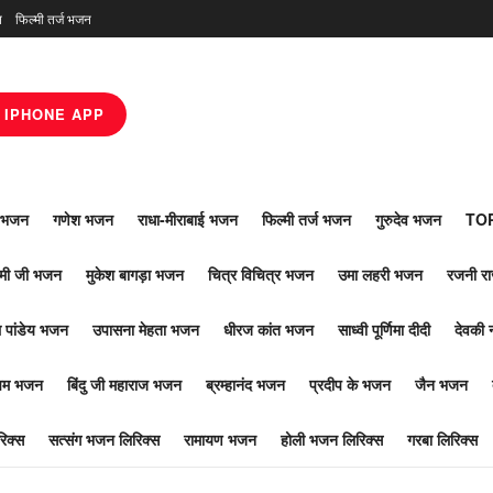
न
फिल्मी तर्ज भजन
IPHONE APP
ाँ भजन
गणेश भजन
राधा-मीराबाई भजन
फिल्मी तर्ज भजन
गुरुदेव भजन
TOP
ोमी जी भजन
मुकेश बागड़ा भजन
चित्र विचित्र भजन
उमा लहरी भजन
रजनी र
 पांडेय भजन
उपासना मेहता भजन
धीरज कांत भजन
साध्वी पूर्णिमा दीदी
देवकी 
ूपम भजन
बिंदु जी महाराज भजन
ब्रम्हानंद भजन
प्रदीप के भजन
जैन भजन
िक्स
सत्संग भजन लिरिक्स
रामायण भजन
होली भजन लिरिक्स
गरबा लिरिक्स