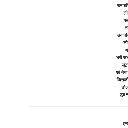
उन घड़ि
ली
पल
न
उन घड़ि
ली
आ
भरी सभ
लूट
ओ नैया 
जिसकी 
डोल
डूब 
इन