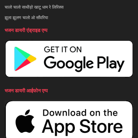
चालो चालो साथीड़ो खाटू धाम रे लिरिक्स
झूला झूलण चालो ओ साँवरिया
भजन डायरी एंड्राइड एप्प
भजन डायरी आईफोन एप्प