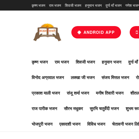
कृष्ण भजन
राम भजन
शिवजी भजन
हनुमान भजन
दुर्गा माँ भजन
गणेश भज
ANDROID APP
कृष्ण भजन
राम भजन
शिवजी भजन
हनुमान भजन
दुर्गा म
विनोद अग्रवाल भजन
लक्खा जी भजन
संजय मित्तल भजन
र
प्रकाश माली भजन
संजू शर्मा भजन
मनीष तिवारी भजन
शीतल
राज पारीक भजन
सौरभ मधुकर
सुरभि चतुर्वेदी भजन
शुभम र
भोजपुरी भजन
एकादशी भजन
विविध भजन
चेतावनी भजन लिर