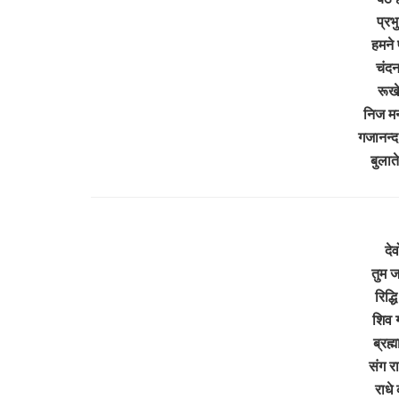
प्रभु
हमने
चंदन
रूखे
निज मन
गजानन्द
बुला
दे
तुम ज
रिद्ध
शिव 
ब्रह्
संग र
राधे 