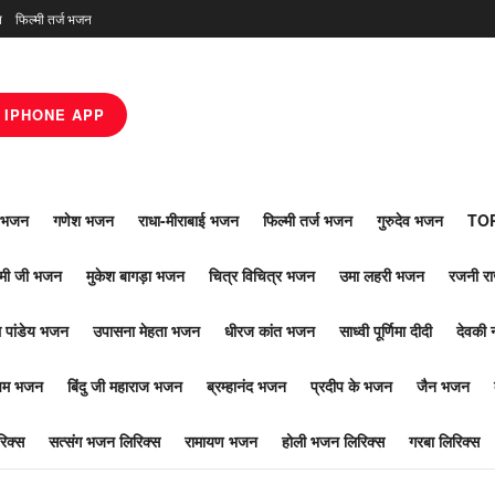
न
फिल्मी तर्ज भजन
IPHONE APP
ाँ भजन
गणेश भजन
राधा-मीराबाई भजन
फिल्मी तर्ज भजन
गुरुदेव भजन
TOP
ोमी जी भजन
मुकेश बागड़ा भजन
चित्र विचित्र भजन
उमा लहरी भजन
रजनी र
 पांडेय भजन
उपासना मेहता भजन
धीरज कांत भजन
साध्वी पूर्णिमा दीदी
देवकी 
ूपम भजन
बिंदु जी महाराज भजन
ब्रम्हानंद भजन
प्रदीप के भजन
जैन भजन
िक्स
सत्संग भजन लिरिक्स
रामायण भजन
होली भजन लिरिक्स
गरबा लिरिक्स