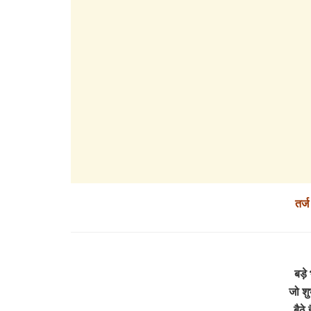
तर्
बड़े 
जो शु
बैठे 