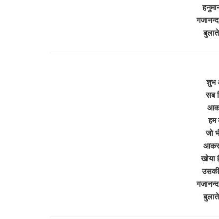
हनुमा
गजानन्द
बुला
शुभ 
सब वि
आकर
हम 
जो भ
आकर 
खोया ह
उसकी 
गजानन्द
बुला