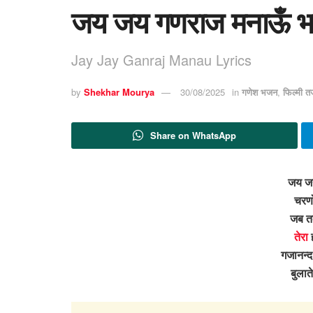
जय जय गणराज मनाऊँ भ
Jay Jay Ganraj Manau Lyrics
by
Shekhar Mourya
30/08/2025
in
गणेश भजन
,
फिल्मी त
Share on WhatsApp
जय ज
चरणो
जब तक 
तेरा
ह
गजानन्द
बुला