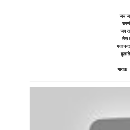
जय ज
चरणो
जब तक 
तेरा
गजानन्द
बुला
गायक –