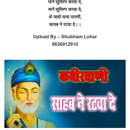
माने सुमिरण करवा दे,
माने सुमिरण करवा दे,
थे जावो माया पापणी,
सायब ने रटवा दे।।
Upload By – Shubham Lohar
9636912910