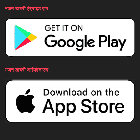
भजन डायरी एंड्राइड एप्प
भजन डायरी आईफोन एप्प