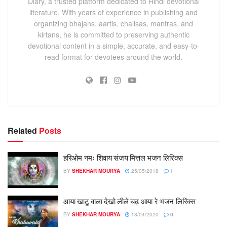
Diary, a trusted platform dedicated to Hindi devotional
literature. With years of experience in publishing and
organizing bhajans, aartis, chalisas, mantras, and
kirtans, he is committed to preserving authentic
devotional content in a simple, accurate, and easy-to-
read format for devotees around the world.
Related
Posts
हरिओम नमः शिवाय संजय मित्तल भजन लिरिक्स
BY
SHEKHAR MOURYA
25/05/2018
1
आया खाटू वाला देखो लीले चढ़ आया रे भजन लिरिक्स
BY
SHEKHAR MOURYA
18/04/2020
0