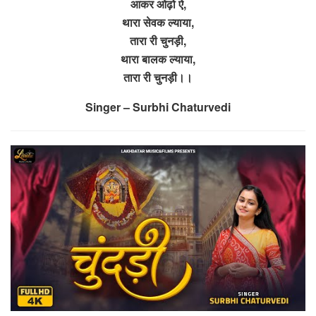
आकर ओढ़ो ऐ,
थारा सेवक ल्याया,
तारा री चुनड़ी,
थारा बालक ल्याया,
तारा री चुनड़ी।।
Singer – Surbhi Chaturvedi