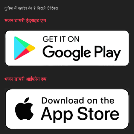
दुनिया में महादेव देव है निराले लिरिक्स
भजन डायरी एंड्राइड एप्प
भजन डायरी आईफोन एप्प