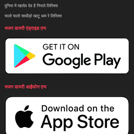
दुनिया में महादेव देव है निराले लिरिक्स
चालो चालो साथीड़ो खाटू धाम रे लिरिक्स
भजन डायरी एंड्राइड एप्प
भजन डायरी आईफोन एप्प