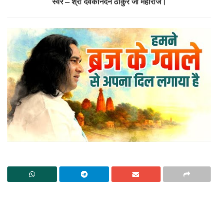
स्वर – श्री देवकीनंदन ठाकुर जी महाराज।