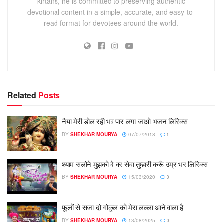
kirtans, he is committed to preserving authentic
devotional content in a simple, accurate, and easy-to-
read format for devotees around the world.
Related
Posts
नैया मेरी डोल रही भव पार लगा जाओ भजन लिरिक्स
BY
SHEKHAR MOURYA
07/07/2018
1
श्याम सलोने मुझको दे वर सेवा तुम्हारी करूँ उम्र भर लिरिक्स
BY
SHEKHAR MOURYA
15/03/2020
0
फूलों से सजा दो गोकुल को मेरा लल्ला आने वाला है
BY
SHEKHAR MOURYA
13/08/2025
0