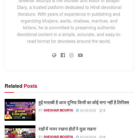
Shekhar Mourya is the founder and editor of Bhajan
Diary, a trusted platform dedicated to Hindi devotional
literature. With years of experience in publishing and
organizing bhajans, aartis, chalisas, mantras, and
kirtans, he is committed to preserving authentic
devotional content in a simple, accurate, and easy-to-
read format for devotees around the world.
Related
Posts
हुई मतलबी है आज दुनिया किसी का कोई सगा नहीं है लिरिक्स
BY
SHEKHAR MOURYA
26/08/2022
0
राहों में नजर रखना होठों पे दुआ रखना
BY
SHEKHAR MOURYA
25/06/2024
0