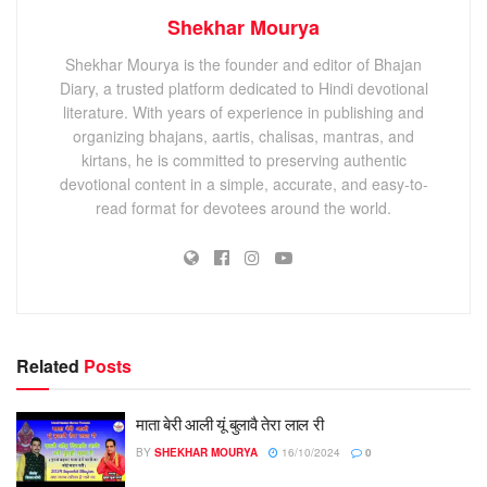
Shekhar Mourya
Shekhar Mourya is the founder and editor of Bhajan
Diary, a trusted platform dedicated to Hindi devotional
literature. With years of experience in publishing and
organizing bhajans, aartis, chalisas, mantras, and
kirtans, he is committed to preserving authentic
devotional content in a simple, accurate, and easy-to-
read format for devotees around the world.
Related
Posts
माता बेरी आली यूं बुलावै तेरा लाल री
BY
SHEKHAR MOURYA
16/10/2024
0