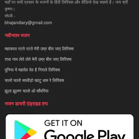
यहाँ पर सभी प्रकार के भजनों के हिंदी लिरिक्स और वीडियो देख सकते है। जय श्री
कृष्णा।
संपर्क -
bhajandiary@gmail.com
नवीनतम भजन
महाकाल रटते रटते मेरी उम्र बीत जाए लिरिक्स
राधा नाम लेते लेते मेरी उम्र बीत जाए लिरिक्स
दुनिया में महादेव देव है निराले लिरिक्स
चालो चालो साथीड़ो खाटू धाम रे लिरिक्स
झूला झूलण चालो ओ साँवरिया
भजन डायरी एंड्राइड एप्प