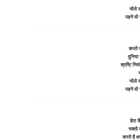
भोले क
पहने वो 
करते ज
दुनिया
श्रष्टि नि
भोले क
पहने वो 
डेरा 
भक्तो
करते है क्