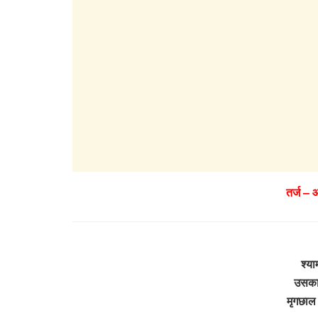
तर्ज –
श्य
उसका 
मृगछाल 