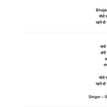
Bhajan
भोले क
पहने वो 
माथे
अंगो 
अ
गं
भोले 
पहने वो 
Singer – 