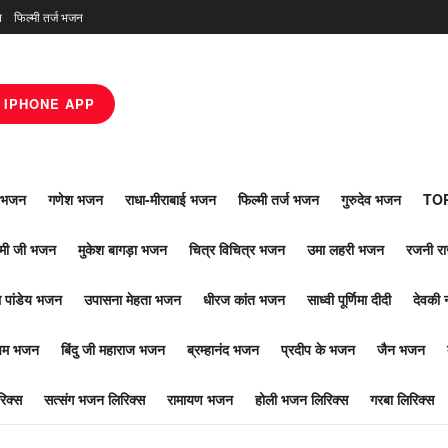
न
फिल्मी तर्ज भजन
IPHONE APP
ाँ भजन
गणेश भजन
राधा-मीराबाई भजन
फिल्मी तर्ज भजन
गुरुदेव भजन
TOP
ोमी जी भजन
मुकेश बागड़ा भजन
चित्र विचित्र भजन
उमा लहरी भजन
रजनी र
 पांडेय भजन
उपासना मेहता भजन
धीरज कांत भजन
साध्वी पूर्णिमा दीदी
देवकी 
ूपम भजन
बिंदु जी महाराज भजन
ब्रम्हानंद भजन
प्रदीप के भजन
जैन भजन
िक्स
सत्संग भजन लिरिक्स
रामायण भजन
होली भजन लिरिक्स
गरबा लिरिक्स