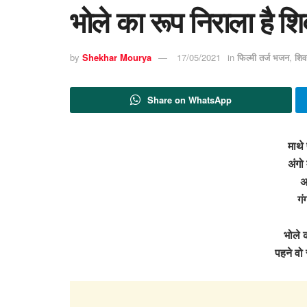
भोले का रूप निराला है 
by
Shekhar Mourya
17/05/2021
in
फिल्मी तर्ज भजन
,
शि
Share on WhatsApp
माथे
अंगो 
अ
गं
भोले 
पहने वो 