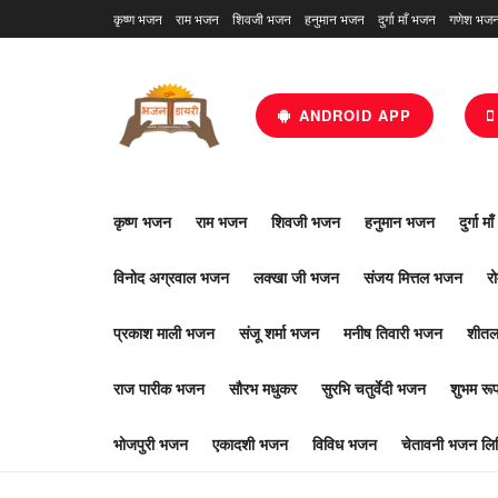
कृष्ण भजन
राम भजन
शिवजी भजन
हनुमान भजन
दुर्गा माँ भजन
गणेश भज
ANDROID APP
कृष्ण भजन
राम भजन
शिवजी भजन
हनुमान भजन
दुर्गा म
विनोद अग्रवाल भजन
लक्खा जी भजन
संजय मित्तल भजन
र
प्रकाश माली भजन
संजू शर्मा भजन
मनीष तिवारी भजन
शीतल
राज पारीक भजन
सौरभ मधुकर
सुरभि चतुर्वेदी भजन
शुभम र
भोजपुरी भजन
एकादशी भजन
विविध भजन
चेतावनी भजन लिर