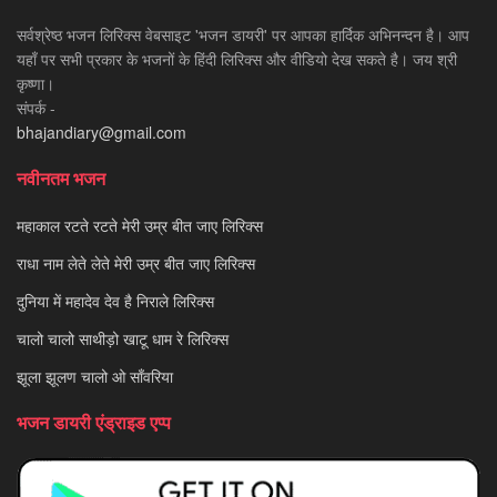
सर्वश्रेष्ठ भजन लिरिक्स वेबसाइट 'भजन डायरी' पर आपका हार्दिक अभिनन्दन है। आप
यहाँ पर सभी प्रकार के भजनों के हिंदी लिरिक्स और वीडियो देख सकते है। जय श्री
कृष्णा।
संपर्क -
bhajandiary@gmail.com
नवीनतम भजन
महाकाल रटते रटते मेरी उम्र बीत जाए लिरिक्स
राधा नाम लेते लेते मेरी उम्र बीत जाए लिरिक्स
दुनिया में महादेव देव है निराले लिरिक्स
चालो चालो साथीड़ो खाटू धाम रे लिरिक्स
झूला झूलण चालो ओ साँवरिया
भजन डायरी एंड्राइड एप्प