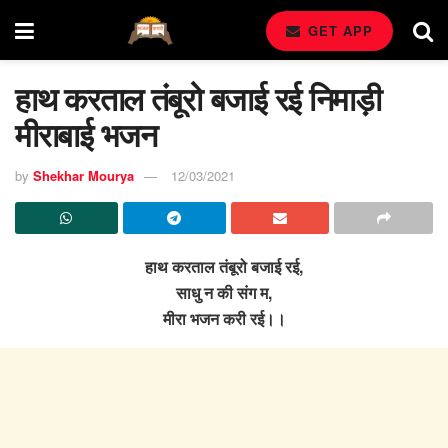
GET APP
हाथ करताल तंबूरो बजाई रई निमाड़ी
मीराबाई भजन
by
Shekhar Mourya
12/03/2021
हाथ करताल तंबूरो बजाई रई,
साधु न की संग म,
मीरा भजन करी रई।।