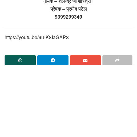
गायक – शैलेन्द्र जी शास्त्री।
प्रेषक – प्रमोद पटेल
9399299349
https://youtu.be/9u-K8IaGAP8