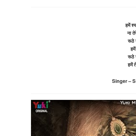
हमें श
ना ते
रूठे 
हमे
रूठे 
हमें
Singer – S