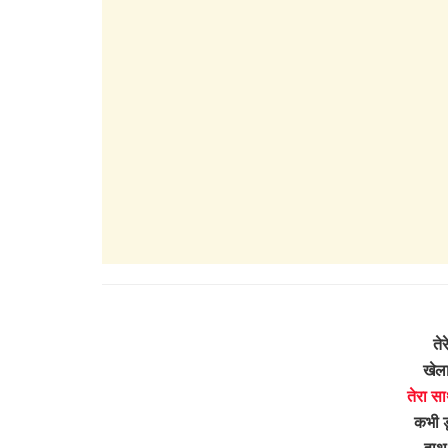
तेर
खेला
तेरा स
कभी डू
हाथ 