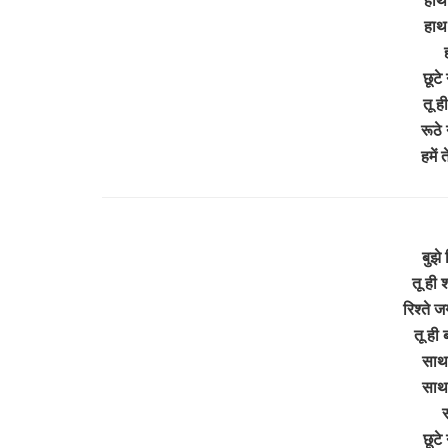
हाथ 
छूटे
तू ह
रूठे 
हमें
बुझे 
तू ही 
रिश्ते 
तू ही
साथ 
साथ 
स
छूटे