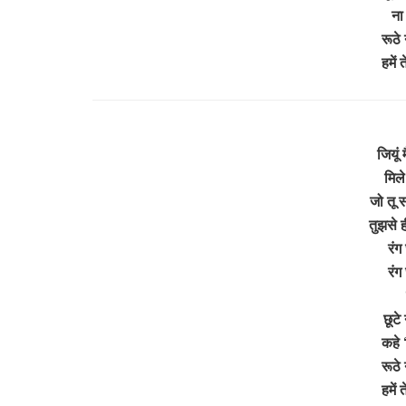
ना
रूठे 
हमें
जियूं 
मिले
जो तू स
तुझसे ह
रंग 
रंग 
छूटे
कहे ‘
रूठे 
हमें