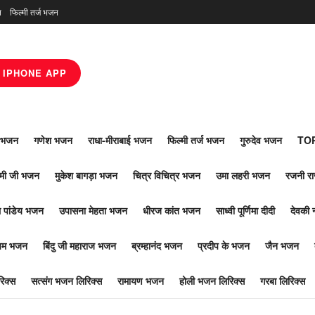
न
फिल्मी तर्ज भजन
IPHONE APP
ाँ भजन
गणेश भजन
राधा-मीराबाई भजन
फिल्मी तर्ज भजन
गुरुदेव भजन
TOP
ोमी जी भजन
मुकेश बागड़ा भजन
चित्र विचित्र भजन
उमा लहरी भजन
रजनी र
 पांडेय भजन
उपासना मेहता भजन
धीरज कांत भजन
साध्वी पूर्णिमा दीदी
देवकी 
ूपम भजन
बिंदु जी महाराज भजन
ब्रम्हानंद भजन
प्रदीप के भजन
जैन भजन
िक्स
सत्संग भजन लिरिक्स
रामायण भजन
होली भजन लिरिक्स
गरबा लिरिक्स