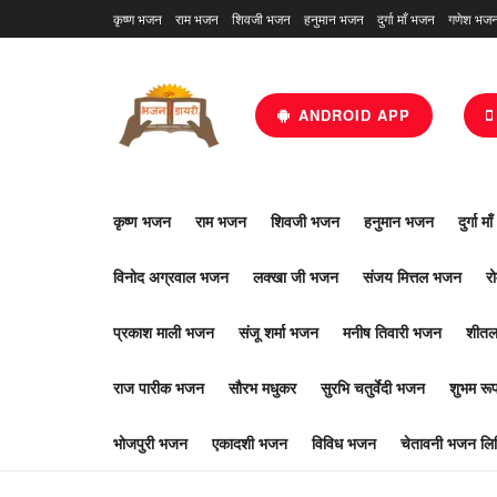
कृष्ण भजन
राम भजन
शिवजी भजन
हनुमान भजन
दुर्गा माँ भजन
गणेश भज
ANDROID APP
कृष्ण भजन
राम भजन
शिवजी भजन
हनुमान भजन
दुर्गा म
विनोद अग्रवाल भजन
लक्खा जी भजन
संजय मित्तल भजन
र
प्रकाश माली भजन
संजू शर्मा भजन
मनीष तिवारी भजन
शीतल
राज पारीक भजन
सौरभ मधुकर
सुरभि चतुर्वेदी भजन
शुभम र
भोजपुरी भजन
एकादशी भजन
विविध भजन
चेतावनी भजन लिर