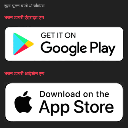
झूला झूलण चालो ओ साँवरिया
भजन डायरी एंड्राइड एप्प
भजन डायरी आईफोन एप्प