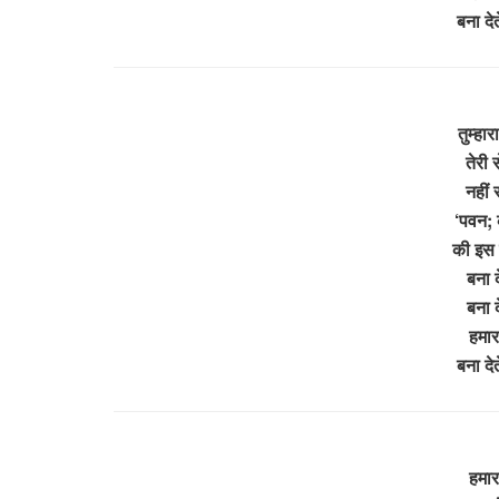
बना दे
तुम्हा
तेरी 
नहीं 
‘पवन; 
की इस क
बना द
बना द
हमार
बना दे
हमारा