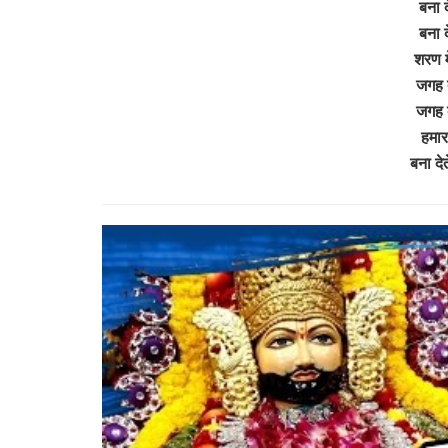
बना द
बना द
शरण म
जगह द
जगह द
हमार
बना दे