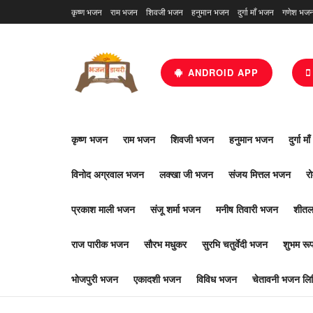
कृष्ण भजन
राम भजन
शिवजी भजन
हनुमान भजन
दुर्गा माँ भजन
गणेश भज
ANDROID APP
कृष्ण भजन
राम भजन
शिवजी भजन
हनुमान भजन
दुर्गा म
विनोद अग्रवाल भजन
लक्खा जी भजन
संजय मित्तल भजन
र
प्रकाश माली भजन
संजू शर्मा भजन
मनीष तिवारी भजन
शीतल
राज पारीक भजन
सौरभ मधुकर
सुरभि चतुर्वेदी भजन
शुभम र
भोजपुरी भजन
एकादशी भजन
विविध भजन
चेतावनी भजन लिर