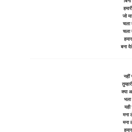
बिना
हमार
जो मा
चला द
चला द
हमार
बना दे
नहीं
तुम्हा
क्या अ
भला र
यही 
मना ल
मना ल
हमार