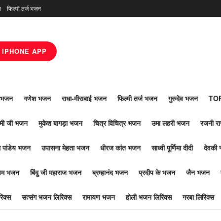
न
फिल्मी तर्ज भजन
IPHONE APP
ाँ भजन
गणेश भजन
राधा-मीराबाई भजन
फिल्मी तर्ज भजन
गुरुदेव भजन
TOP
ोमी जी भजन
मुकेश बागड़ा भजन
चित्र विचित्र भजन
उमा लहरी भजन
रजनी र
 पांडेय भजन
उपासना मेहता भजन
धीरज कांत भजन
साध्वी पूर्णिमा दीदी
देवकी 
ूपम भजन
बिंदु जी महाराज भजन
ब्रम्हानंद भजन
प्रदीप के भजन
जैन भजन
िक्स
सत्संग भजन लिरिक्स
रामायण भजन
होली भजन लिरिक्स
गरबा लिरिक्स