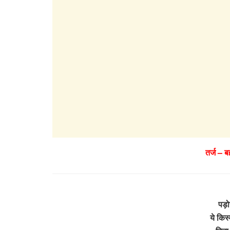
तर्ज – 
पड़ोस
ये किस