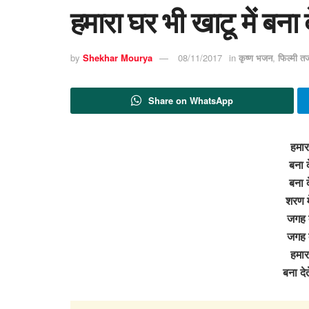
हमारा घर भी खाटू में बना
by
Shekhar Mourya
08/11/2017
in
कृष्ण भजन
,
फिल्मी त
Share on WhatsApp
हमारा
बना द
बना द
शरण म
जगह द
जगह द
हमारा
बना दे