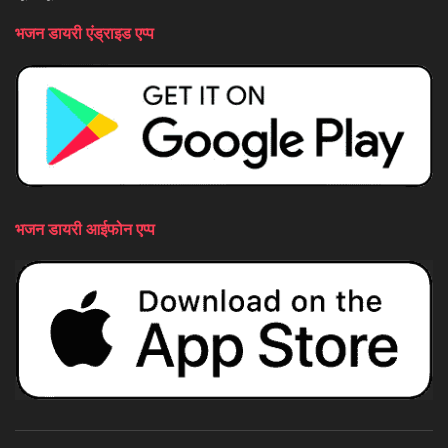
भजन डायरी एंड्राइड एप्प
भजन डायरी आईफोन एप्प