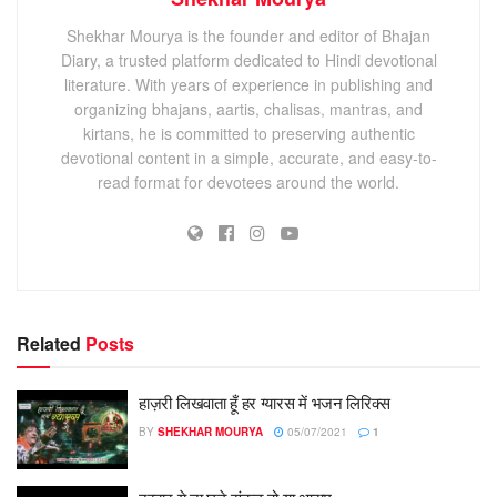
Shekhar Mourya is the founder and editor of Bhajan
Diary, a trusted platform dedicated to Hindi devotional
literature. With years of experience in publishing and
organizing bhajans, aartis, chalisas, mantras, and
kirtans, he is committed to preserving authentic
devotional content in a simple, accurate, and easy-to-
read format for devotees around the world.
Related
Posts
हाज़री लिखवाता हूँ हर ग्यारस में भजन लिरिक्स
BY
SHEKHAR MOURYA
05/07/2021
1