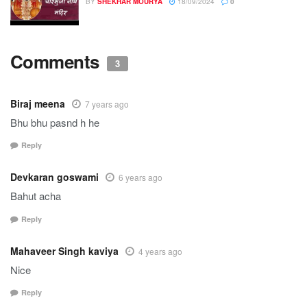
BY
SHEKHAR MOURYA
18/09/2024
0
Comments
3
Biraj meena
7 years ago
Bhu bhu pasnd h he
Reply
Devkaran goswami
6 years ago
Bahut acha
Reply
Mahaveer Singh kaviya
4 years ago
Nice
Reply