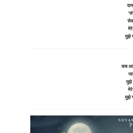
दाम
‘सं
से
मेर
मुझे
कब आये
जा
मुझे
मेर
मुझे