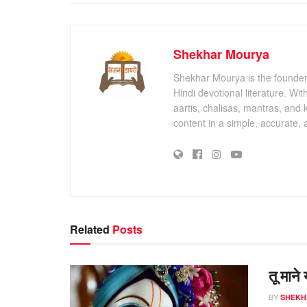
Shekhar Mourya
Shekhar Mourya is the founder 
Hindi devotional literature. Wi
aartis, chalisas, mantras, and 
content in a simple, accurate,
Related
Posts
तू माने
BY
SHEKH