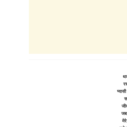
थक
रस
प्यासी
स
जीव
जब 
मेर