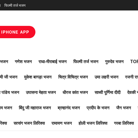
न
फिल्मी तर्ज भजन
IPHONE APP
ाँ भजन
गणेश भजन
राधा-मीराबाई भजन
फिल्मी तर्ज भजन
गुरुदेव भजन
TOP
ोमी जी भजन
मुकेश बागड़ा भजन
चित्र विचित्र भजन
उमा लहरी भजन
रजनी र
 पांडेय भजन
उपासना मेहता भजन
धीरज कांत भजन
साध्वी पूर्णिमा दीदी
देवकी 
ूपम भजन
बिंदु जी महाराज भजन
ब्रम्हानंद भजन
प्रदीप के भजन
जैन भजन
िक्स
सत्संग भजन लिरिक्स
रामायण भजन
होली भजन लिरिक्स
गरबा लिरिक्स