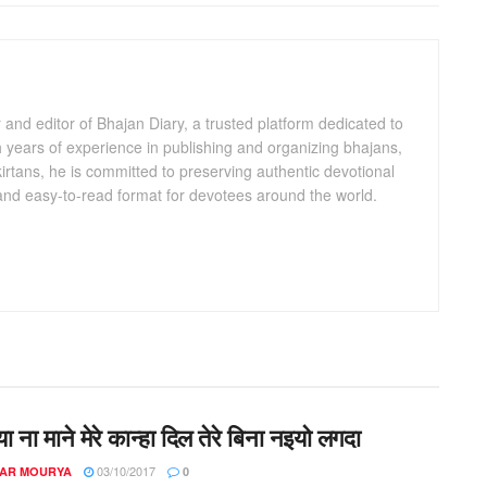
and editor of Bhajan Diary, a trusted platform dedicated to
th years of experience in publishing and organizing bhajans,
kirtans, he is committed to preserving authentic devotional
 and easy-to-read format for devotees around the world.
 या ना माने मेरे कान्हा दिल तेरे बिना नइयो लगदा
03/10/2017
AR MOURYA
0