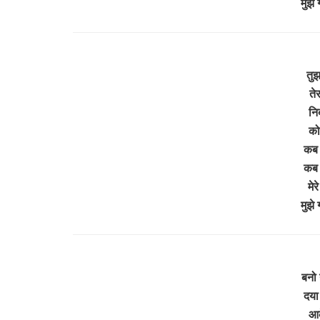
मुझे
तुझ
ते
निर
को
कब 
कब 
मेर
मुझे
बनो 
दया
आके