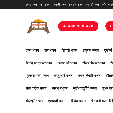
कृष्ण भजन
राम भजन
शिवजी भजन
हनुमान भजन
दुर्गा माँ भजन
गणेश भज
ANDROID APP
कृष्ण भजन
राम भजन
शिवजी भजन
हनुमान भजन
दुर्गा म
विनोद अग्रवाल भजन
लक्खा जी भजन
संजय मित्तल भजन
र
प्रकाश माली भजन
संजू शर्मा भजन
मनीष तिवारी भजन
शीतल
राज पारीक भजन
सौरभ मधुकर
सुरभि चतुर्वेदी भजन
शुभम र
भोजपुरी भजन
एकादशी भजन
विविध भजन
चेतावनी भजन लिर