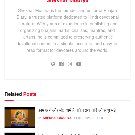
Shekhar Mourya is the founder and editor of Bhajan
Diary, a trusted platform dedicated to Hindi devotional
literature. With years of experience in publishing and
organizing bhajans, aartis, chalisas, mantras, and
kirtans, he is committed to preserving authentic
devotional content in a simple, accurate, and easy-to-
read format for devotees around the world.
Related
Posts
काम अर्थ और मोक्ष धर्म है पावे पदार्थ चारि ओ साधु भई
BY
SHEKHAR MOURYA
08/07/2020
0