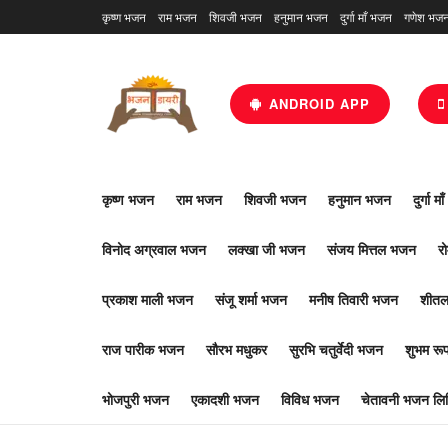
कृष्ण भजन
राम भजन
शिवजी भजन
हनुमान भजन
दुर्गा माँ भजन
गणेश भज
ANDROID APP
कृष्ण भजन
राम भजन
शिवजी भजन
हनुमान भजन
दुर्गा म
विनोद अग्रवाल भजन
लक्खा जी भजन
संजय मित्तल भजन
र
प्रकाश माली भजन
संजू शर्मा भजन
मनीष तिवारी भजन
शीतल
राज पारीक भजन
सौरभ मधुकर
सुरभि चतुर्वेदी भजन
शुभम र
भोजपुरी भजन
एकादशी भजन
विविध भजन
चेतावनी भजन लिर