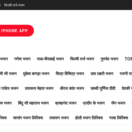
न
फिल्मी तर्ज भजन
IPHONE APP
ाँ भजन
गणेश भजन
राधा-मीराबाई भजन
फिल्मी तर्ज भजन
गुरुदेव भजन
TOP
ोमी जी भजन
मुकेश बागड़ा भजन
चित्र विचित्र भजन
उमा लहरी भजन
रजनी र
 पांडेय भजन
उपासना मेहता भजन
धीरज कांत भजन
साध्वी पूर्णिमा दीदी
देवकी 
ूपम भजन
बिंदु जी महाराज भजन
ब्रम्हानंद भजन
प्रदीप के भजन
जैन भजन
िक्स
सत्संग भजन लिरिक्स
रामायण भजन
होली भजन लिरिक्स
गरबा लिरिक्स