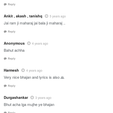
Reply
Ankit , akash , tanishq
5 years ago
Jai ram ji maharaj jai bala ji maharaj ..
Reply
Anonymous
4 years ago
Bahut achha
Reply
Harmesh
4 years ago
Very nice bhajan and lyrics is also 🙏
Reply
Durgashankar
3 years ago
Bhut acha lga mujhe ye bhajan
Reply