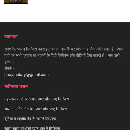
स्वागतम
सर्वश्रेष्ठ भजन लिरिक्स वेबसाइट 'भजन डायरी' पर आपका हार्दिक अभिनन्दन है। आप
यहाँ पर सभी प्रकार के भजनों के हिंदी लिरिक्स और वीडियो देख सकते है। जय श्री
कृष्णा।
संपर्क -
bhajandiary@gmail.com
नवीनतम भजन
महाकाल रटते रटते मेरी उम्र बीत जाए लिरिक्स
राधा नाम लेते लेते मेरी उम्र बीत जाए लिरिक्स
दुनिया में महादेव देव है निराले लिरिक्स
चालो चालो साथीड़ो खाटू धाम रे लिरिक्स