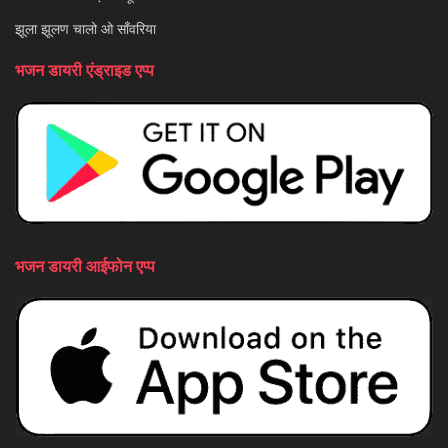
झूला झूलण चालो ओ साँवरिया
भजन डायरी एंड्राइड एप्प
भजन डायरी आईफोन एप्प