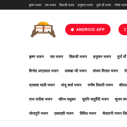
कृष्ण भजन
राम भजन
शिवजी भजन
हनुमान भजन
दुर्गा माँ भजन
गणेश भज
ANDROID APP
कृष्ण भजन
राम भजन
शिवजी भजन
हनुमान भजन
दुर्गा म
विनोद अग्रवाल भजन
लक्खा जी भजन
संजय मित्तल भजन
र
प्रकाश माली भजन
संजू शर्मा भजन
मनीष तिवारी भजन
शीतल
राज पारीक भजन
सौरभ मधुकर
सुरभि चतुर्वेदी भजन
शुभम र
भोजपुरी भजन
एकादशी भजन
विविध भजन
चेतावनी भजन लिर