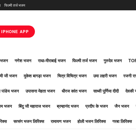
न
फिल्मी तर्ज भजन
IPHONE APP
ाँ भजन
गणेश भजन
राधा-मीराबाई भजन
फिल्मी तर्ज भजन
गुरुदेव भजन
TOP
ोमी जी भजन
मुकेश बागड़ा भजन
चित्र विचित्र भजन
उमा लहरी भजन
रजनी र
 पांडेय भजन
उपासना मेहता भजन
धीरज कांत भजन
साध्वी पूर्णिमा दीदी
देवकी 
ूपम भजन
बिंदु जी महाराज भजन
ब्रम्हानंद भजन
प्रदीप के भजन
जैन भजन
िक्स
सत्संग भजन लिरिक्स
रामायण भजन
होली भजन लिरिक्स
गरबा लिरिक्स