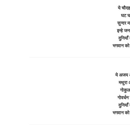
ये चौदह
घट घट
सुन्दर
इन्हे जन
दुनियाँ
भगवान को
ये अजय 
मथुरा 
गोकुल 
गोवर्धन
दुनियाँ
भगवान को