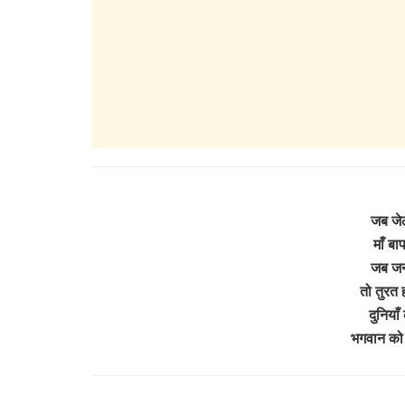
जब जेल
माँ बा
जब जन्म
तो तुरत 
दुनियाँ
भगवान को